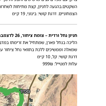
השקטים.בהגעה לחניון, קצת מתיחות לשחרור,
הצמחוניים. דרגת קושי: בינוני, 19 ק״מ
חניון נחל ורדית – צומת ציחור, 26 לדצמבר 2025
הליכה בנחל פארן, שמתחיל את זרימתו במדבר 
שמאלה וממשיכים ללכת בתוואי נחל ציחור עד שנגיע לכביש 40. בנקודה זו ננפתח פק״ל סי
דרגת קושי: קל, 10 ק״מ
עלות למטייל: 999₪