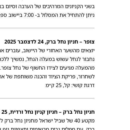
בשני הקניונים המרהיבים של הערבה וסיום בצ
ניתן להתחיל את המסלול ב- 7:00 ביישוב ספיר ולבצע 30 ק״מ ביום הראשון עד חניון נחל ברק.
צופר – חניון נחל ברק, 24 לדצמבר 2025
יוצאים מהשער האחורי של היישוב, עוברים א
נחבור לנחל עשוש במעלה הנחל, נמשיך ללכת
מהמעלה מגיעים לצידו החשוף של נחל צופר. 
לשחרור, פריקת הציוד והכנה משותפת של ארוח
דרגת קושי: קל, 25 ק״מ
חניון נחל ברק – חניון קניון נחל ורדית, 25 לדצמבר 2025
מקטע 40 של שביל ישראל מחניון נחל ב
ברק, עם מפלים גבים מרשימים ותצפיות נוף עו