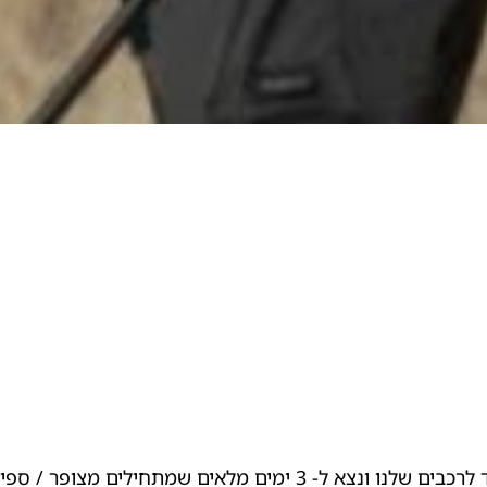
נפגש ב- 8:00 ביישוב צופר בערבה, נעביר ציוד לרכבים שלנו ונצא ל-