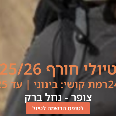
יולי חורף 25/26
2
רמת קושי: בינוני | עד 25 ק"מ ליום
צופר - נחל ברק
לטופס הרשמה לטיול