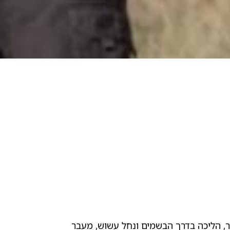
 3 ימים מלאים שמתחילים מצופר / ספיר, הליכה בדרך הבשמים ונחל עשוש, מעבר