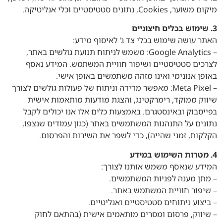
סמן קישורים
font_download
מיקום משוער, Cookies, נתונים סטטיסטיים וכלי אנליטיקה.
3. שימוש בכלים חיצוניים
לאפס
cached
את
האתר עושה שימוש בכלי צד ג' לאיסוף מידע:
השארת משוב
כל
– Google Analytics: משמש לניתוח תנועת גולשים באתר,
האפשרויות
לצרכים סטטיסטיים ושיפור חוויית המשתמש. המידע נאסף
באופן אנונימי ואינו מזהה משתמשים באופן אישי.
– Meta Pixel: מאפשר מדידה וניתוח של פעולות גולשים לצורך
שיווק ממוקד, רימרקטינג, והצגת מודעות מותאמות אישית
בפייסבוק ובאינסטגרם. באמצעות כלים אלו אנו יכולים לקבל
נתונים על התנהגות המשתמשים באתר (כגון עמודים שנצפו,
הקלקות, זמני שהייה), כדי לשפר את השירות והפרסום.
4. מטרות השימוש במידע
המידע שנאסף משמש אותנו לצורך:
– מתן מענה לפניות המשתמשים.
– שיפור חוויית המשתמש באתר.
– ביצוע ניתוחים סטטיסטיים ואנליטיים.
– שיווק, פרסום ומסרים מותאמים אישית (בהתאם לחוק