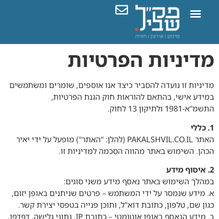
השבת את ההבזקים
visibility_off
מדיניות הפרטיות
סמן כותרות
title
צבע רקע
settings
מדיניות זו נועדה להסביר כיצד אנו אוספים, שומרים ומשתמשים
זום (הקטנה)
zoom_out
במידע אישי, בהתאם להוראות חוק הגנת הפרטיות,
התשמ"א-1981 ולתיקון 13 לחוק.
זום (הגדלה)
zoom_in
הקטנת גופן
1. כללי
remove_circle_outline
האתר PAKALSHVIL.CO.IL (להלן: "האתר") מופעל על ידי יאיר
הגדלת גופן
add_circle_outline
הכהן. השימוש באתר מהווה הסכמה למדיניות זו.
גופן קריא
spellcheck
2. איסוף מידע
ניגודיות בהירה
brightness_high
במהלך השימוש באתר נאסף מידע משני סוגים:
ניגודיות כהה
א. מידע שנמסר על ידי המשתמש – פרטים שניתנים באופן יזום,
brightness_low
כגון שם, טלפון, כתובת דוא"ל, ותוכן פנייה בטפסי יצירת קשר.
הוסף קו תחתון לקישורים
format_underlined
ב. מידע הנאסף באופן אוטומטי – כתובת IP, נתוני גלישה, דפדפן,