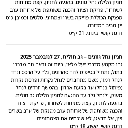
חניון הלילה נחל גוונים. בהגעה לחניון, קצת מתיחות
לשחרור, פריקת הציוד והכנה משותפת של ארוחת ערב
מפנקת הכוללת פוייקה בשרי וצמחוני, סלטים וכמובן כוס
יין סביב המדורה.
דרגת קושי: בינוני, 21 ק״מ
חניון נחל גוונים – גב חולית, 27 לנובמבר 2025
זהו מקטע מדברי ״על מלא״, ביום זה נראה נוף מדברי
בתול, נתחיל בטיפוס להר סהרונים, נלך על הרכס ונרד
לנחל רמון, משם מתחברים לנחל נקרות ופרסת נקרות
(פיתול בנחל) עד בקעת ארדון. בהמשך יורדים לנחל
מעוק, ולנחל גלד עד ההגעה לחניון הלילה גב חולית.
בהגעה לחניון, קצת מתיחות לשחרור, פריקת הציוד
והכנה משותפת של ארוחת ערב מפנקת של ערב בשרים
ויין, אל תדאגו, לא שוכחים את הצמחוניים.
דרגת קושי: קשה, 18 ק״מ