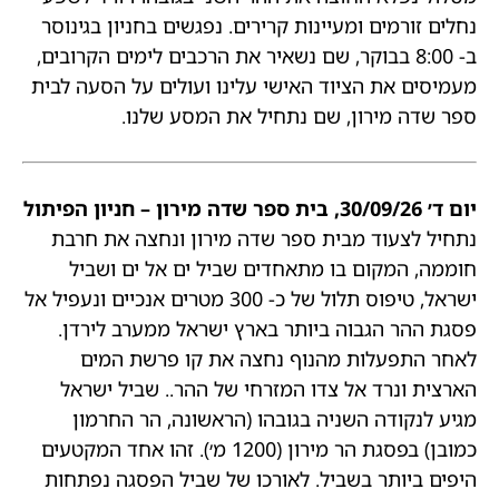
נחלים זורמים ומעיינות קרירים. נפגשים בחניון בגינוסר
ב- 8:00 בבוקר, שם נשאיר את הרכבים לימים הקרובים,
מעמיסים את הציוד האישי עלינו ועולים על הסעה לבית
ספר שדה מירון, שם נתחיל את המסע שלנו.
יום ד׳ 30/09/26, בית ספר שדה מירון – חניון הפיתול
נתחיל לצעוד מבית ספר שדה מירון ונחצה את חרבת
חוממה, המקום בו מתאחדים שביל ים אל ים ושביל
ישראל, טיפוס תלול של כ- 300 מטרים אנכיים ונעפיל אל
פסגת ההר הגבוה ביותר בארץ ישראל ממערב לירדן.
לאחר התפעלות מהנוף נחצה את קו פרשת המים
הארצית ונרד אל צדו המזרחי של ההר.. שביל ישראל
מגיע לנקודה השניה בגובהו (הראשונה, הר החרמון
כמובן) בפסגת הר מירון (1200 מ׳). זהו אחד המקטעים
היפים ביותר בשביל. לאורכו של שביל הפסגה נפתחות