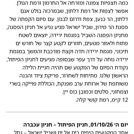
כמה תצפיות צפונה ומזרחה אל החרמון ורמת הגולן.
אפשר לצפות אל רמת דלתון, שבמרכזה בולט אגם
דלתון, הר כנען, צפת ודרום לבנון. עם סיום הקפתה של
פסגת הר מירון, שביל ישראל מגיע נגיע אל חניון הפסגה,
מחניון הפסגה השביל במגמת ירידה, יוצאים לשטח
פתוח ולאזור מטעים, חוזרים לקטע קצר של חורש ים
תיכוני, מגמת ירידה חדה וקצת מורכבת והמשך במגמת
ירידה נוחה על דרך עפר שבסופה מגיעים לחניון הפיתול,
נקודת הסיום של המקטע שם תהיה חניית הלילה
הראשון שלנו. מתיחות לשחרור, פריקת ציוד והכנה
משותפת של ארוחת ערב מפנקת, הכוללת פוייקה בשרי
וצמחוני, סלטים וכמובן כוס יין.
12 ק״מ, רמת קושי קלה.
יום ה׳ 01/10/26, חניון הפיתול – חניון עכברה
אחד המקטעים היפים בים אל ים ושביל ישראל – נחל