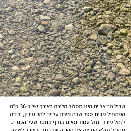
שביל הר אל ים הינו מסלול הליכה באורך של כ-36 ק"מ
המתחיל מבית ספר שדה מירון עלייה להר מירון, ירידה
לנחל מירון ונחל עמוד וסיום בחוף גינוסר שעל הכנרת.
מסלול נפלא החוצה את ההר השני בגובהו ויורד לשפע