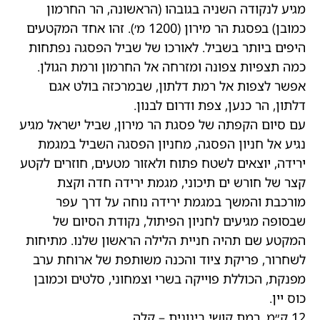
מגיע לנקודה השניה בגובהו (הראשונה, הר החרמון
כמובן) בפסגת הר מירון (1200 מ׳). זהו אחד המקטעים
היפים ביותר בשביל. לאורכו של שביל הפסגה נפתחות
כמה תצפיות צפונה ומזרחה אל החרמון ורמת הגולן.
אפשר לצפות אל רמת דלתון, שבמרכזה בולט אגם
דלתון, הר כנען, צפת ודרום לבנון.
עם סיום הקפתה של פסגת הר מירון, שביל ישראל מגיע
נגיע אל חניון הפסגה, מחניון הפסגה השביל במגמת
ירידה, יוצאים לשטח פתוח ולאזור מטעים, חוזרים לקטע
קצר של חורש ים תיכוני, מגמת ירידה חדה וקצת
מורכבת והמשך במגמת ירידה נוחה על דרך עפר
שבסופה מגיעים לחניון הפיתול, נקודת הסיום של
המקטע שם תהיה חניית הלילה הראשון שלנו. מתיחות
לשחרור, פריקת ציוד והכנה משותפת של ארוחת ערב
מפנקת, הכוללת פוייקה בשרי וצמחוני, סלטים וכמובן
כוס יין.
12 ק״מ, רמת קושי בינונית – קלה.