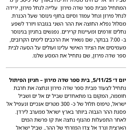
המתחיל מבית ספר שדה מירון עלייה לנחל מירון, ירידה
לנחל מירון ונחל עמוד וסיום בחוף גינוסר שעל הכנרת.
מסלול נפלא החוצה את ההר השני בגובהו ויורד לשפע
נחלים זורמים ומעיינות קרירים.
נפגשים בחניון בגינוסר
ב- 7:00 בבוקר, שם נשאיר את הרכבים לימים הקרובים,
מעמיסים את הציוד האישי עלינו ועולים על הסעה לבית
ספר שדה מירון, שם נתחיל את המסע שלנו.
יום ד׳ 5/11/25, בית ספר שדה מירון – חניון הפיתול
נתחיל לצעוד מבית ספר שדה מירון ונחצה את חרבת
חוממה, המקום בו מתאחדים שביל ים אל ים ושביל
ישראל, טיפוס תלול של כ- 300 מטרים אנכיים ונעפיל אל
פסגת ההר הגבוה ביותר בארץ ישראל ממערב לירדן.
לאחר התפעלות מהנוף נחצה את קו פרשת המים
הארצית ונרד אל צדו המזרחי של ההר.. שביל ישראל