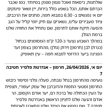
שולחנות, כיסאות ואוכל מגוון מפנק במיוחד. כמו שכבר
הכרתם אותנו, הכל בשפע כולל בירות, יין ושאר פינוקים.
יום א׳ נפגשים ב- 6:30 במבוא חמה, מחנים את הרכבים,
ציוד מעבירים עלינו, נשארים עם תיק יומי קליל על הגב
והסעה תיקח אותנו לחרמון, שם נתחיל את החוויה שלנו
ברמת הגולן.
במהלך השבוע נצעד כ-120 ק”מ המסומנים בכחול
(כנרת) לבן (חרמון) וירוק (גולן) ,מהחרמון בצפון ועד
הפנינה ביער הדרומי למבוא חמה – עין תאופיק.
יום א׳, 26/04/2026, חרמון – אנדרטת פלס״ר חטיבה
7
טעימה מהחרמון בנחל גובתה, מעלה גולני וסיפור כיבוש
החרמון ומטעי התפוח והדובדבן של עמק יעפורי, תצפית
על העין הכחולה של ברכת רם, יער אודם הקסום, הר
אודם והגעה שלנו לחניון הראשון באנדרטת פלס״ר
חטיבה 7, שם נפגוש את הציוד שלנו ונתארגן לארוחת